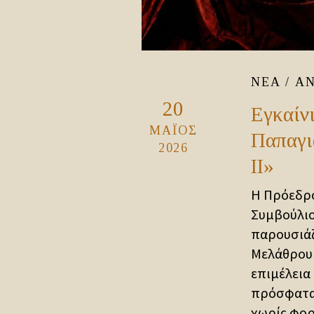
ΝΈΑ / Α
20
Εγκαίν
ΜΆΙΟΣ
Παπαγι
2026
ΙΙ»
Η Πρόεδρο
Συμβούλιο
παρουσιάζ
Μελάθρου 
επιμέλεια
πρόσφατα 
χωρίς φορ