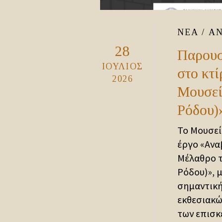
ΝΈΑ / Α
28
Παρουσ
ΙΟΎΛΙΟΣ
στο κτ
2026
Μουσεί
Ρόδου)
Το Μουσεί
έργο «Ανα
Μέλαθρο τ
Ρόδου)», 
σημαντική
εκθεσιακώ
των επισκ