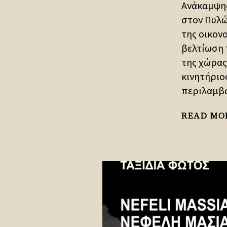
Ανάκαμψης
στον Πυλώ
της οικον
βελτίωση 
της χώρας
κινητήριο
περιλαμβά
READ MO