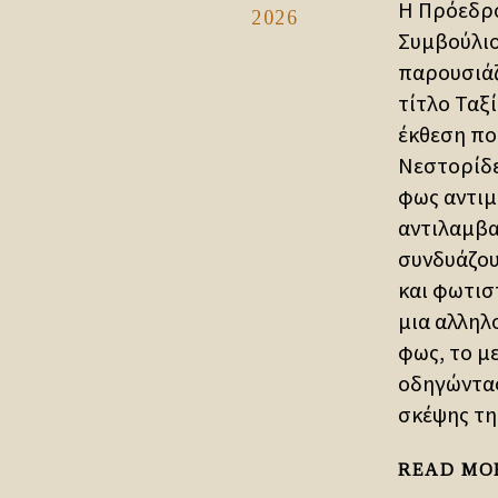
Η Πρόεδρο
2026
Συμβούλιο
παρουσιάζ
τίτλο Ταξ
έκθεση πο
Νεστορίδε
φως αντιμ
αντιλαμβα
συνδυάζου
και φωτισ
μια αλληλ
φως, το μ
οδηγώντας
σκέψης της
READ MO