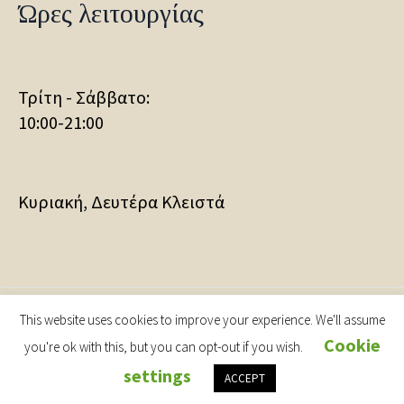
Ώρες λειτουργίας
Τρίτη - Σάββατο:
10:00-21:00
Κυριακή, Δευτέρα Κλειστά
This website uses cookies to improve your experience. We'll assume
Museum of Modern Greek Art, Municipality of Rhodes
Cookie
© 2019-2025 / All Rights Reserved. | Powered by
you're ok with this, but you can opt-out if you wish.
www.mgk.com.gr
settings
ACCEPT