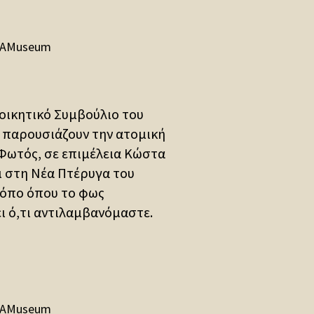
AMuseum
οικητικό Συμβούλιο του
 παρουσιάζουν την ατομική
 Φωτός, σε επιμέλεια Κώστα
 στη Νέα Πτέρυγα του
τόπο όπου το φως
 ό,τι αντιλαμβανόμαστε.
AMuseum