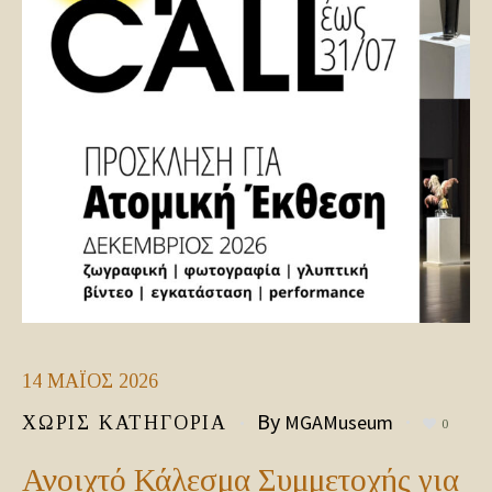
14
ΜΆΙΟΣ
2026
By
MGAMuseum
ΧΩΡΊΣ ΚΑΤΗΓΟΡΊΑ
0
Ανοιχτό Κάλεσμα Συμμετοχής για