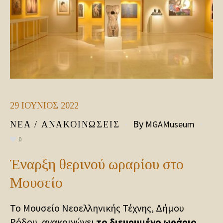
29
ΙΟΎΝΙΟΣ
2022
By
MGAMuseum
ΝΈΑ / ΑΝΑΚΟΙΝΏΣΕΙΣ
0
Έναρξη θερινού ωραρίου στο
Μουσείο
Το Μουσείο Νεοελληνικής Τέχνης, Δήμου
Ρόδου, ανακοινώνει
το διευρυμένο ωράριο