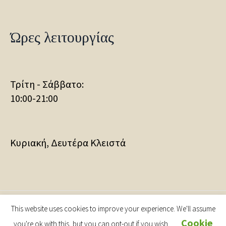
Ώρες λειτουργίας
Τρίτη - Σάββατο:
10:00-21:00
Κυριακή, Δευτέρα Κλειστά
This website uses cookies to improve your experience. We'll assume
Museum of Modern Greek Art, Municipality of Rhodes
Cookie
© 2019-2025 / All Rights Reserved. | Powered by
you're ok with this, but you can opt-out if you wish.