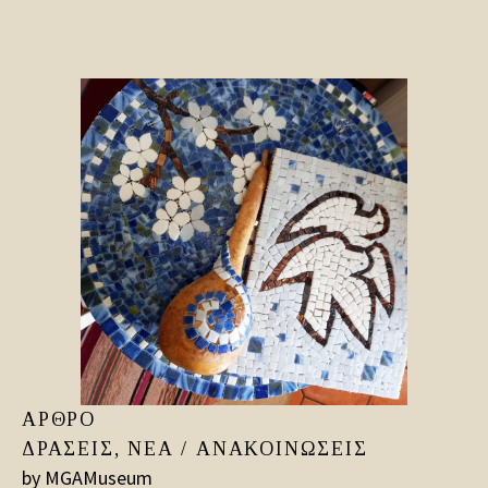
ΆΡΘΡΟ
ΔΡΆΣΕΙΣ
,
ΝΈΑ / ΑΝΑΚΟΙΝΏΣΕΙΣ
by
MGAMuseum