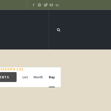
ΠΊΣΚΕΨΉ ΣΑΣ
ΝΈΑ – ΕΙΔΉΣΕΙΣ
Event
Views
VENTS
List
Month
Day
Navigation