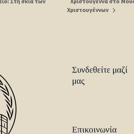
ίο: Στη σκιά των
Χριστούγεννα στο Μουσ
Χριστουγέννων
Συνδεθείτε μαζί
μας
Επικοινωνία