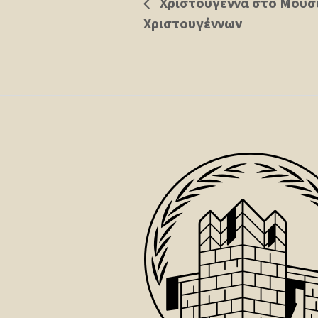
Χριστούγεννα στο Μουσε
Χριστουγέννων