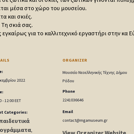
εται μέσα στο χώρο του μουσείου.
α και σκιές.
; Τη σκιά σας.
εγκαίρως για το καλλιτεχνικό εργαστήρι στην κα Ε
AILS
ORGANIZER
e:
Μουσείο Νεοελληνικής Τέχνης Δήμου
κεμβρίου 2022
Ρόδου
Phone
e:
2241036646
0 - 12:00
EET
Email
nt Categories:
παιδευτικά
contact@mgamuseum.gr
ογράμματα
,
View Organizer Website