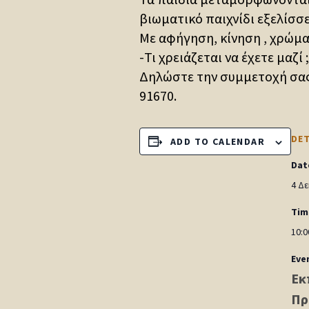
βιωματικό παιχνίδι εξελίσσ
Με αφήγηση, κίνηση , χρώματ
-Τι χρειάζεται να έχετε μαζί 
Δηλώστε την συμμετοχή σας 
91670.
DET
ADD TO CALENDAR
Dat
4 Δε
Tim
10:0
Eve
Εκ
Πρ