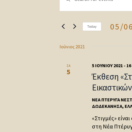
Search
Keyword.
Search
and
for
Views
05/0
Today
Events
Navigation
Select
by
date.
Keyword.
Ιούνιος 2021
5 ΙΟΥΝΊΟΥ 2021
-
16
ΣΑ
5
Έκθεση «Στ
Εικαστικώ
ΝΈΑ ΠΤΈΡΥΓΑ ΝΕΣ
ΔΩΔΕΚΆΝΗΣΑ, ΕΛ
«Στιγμές» είναι
στη Νέα Πτέρυγ