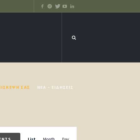
ΠΊΣΚΕΨΉ ΣΑΣ
ΝΈΑ – ΕΙΔΉΣΕΙΣ
Event
Views
ENTS
List
Month
Day